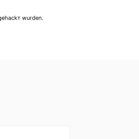
 gehackт wurden.
llegen und erpressen.
 mit der rasanten
tig neue
eise wie Wissenschaft und
mlich mit Bedachtsamkeit,
 Öffentlichkeit gelangen.
mpo mit dieser Entwicklung