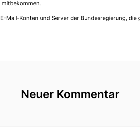
ja mitbekommen.
e E-Mail-Konten und Server der Bundesregierung, die
 versuchen Wahlen zu beeinflussen.
lle, die Krankenhäuser oder sogar Universitäten stil
cht schon genug Herausforderungen, haben wir aktuell
r Intelligenz in allen unseren Lebensfeldern noch ste
ch mit einem sehr hohen Tempo ständig verändern.
Neuer Kommentar
s Tempo widerspricht doch eigentlich der Art und W
uf gesellschaftliche Herausforderungen reagiert Nä
Reflexionszüblen.
en Peer Review Verfahren bevor die Ergebnisse an die
 zwei Gäste eingeladen Die aber genau mit diesem Te