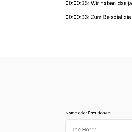
00:00:35: Wir haben das 
00:00:36: Zum Beispiel di
00:00:40: Trollfarmen, die
00:00:43: Und Cyberkrimine
00:00:51: Als wäre das ni
Entwicklung von künstliche
Herausforderungen die si
00:01:03: Und genau diese
Forschung normalerweise a
langen Entwicklungs- und 
Name oder Pseudonym
00:01:16: Und noch länger
00:01:22: Wir haben jetzt